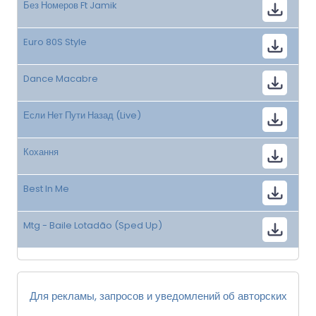
Без Номеров Ft Jamik
Euro 80S Style
Dance Macabre
Если Нет Пути Назад (Live)
Кохання
Best In Me
Mtg - Baile Lotadão (Sped Up)
Для рекламы, запросов и уведомлений об авторских