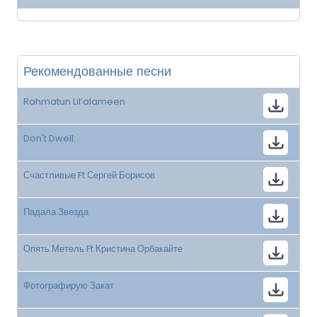
Рекомендованные песни
Rahmatun Lil’alameen
Don't Dwell.
Счастливые Ft Сергей Борисов
Падала Звезда
Опять Метель Ft Кристина Орбакайте
Фотографирую Закат